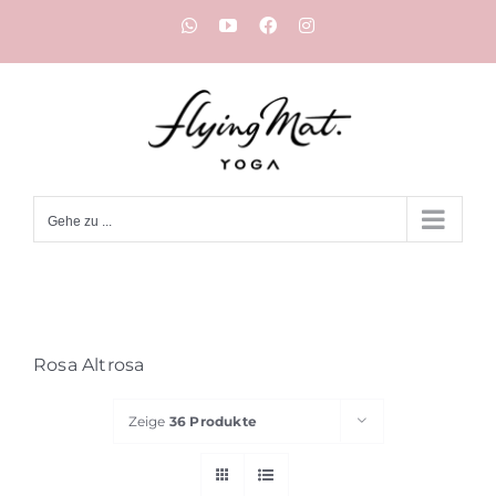
Zum
WhatsApp
YouTube
Facebook
Instagram
Inhalt
springen
Gehe zu ...
Rosa Altrosa
Zeige
36 Produkte