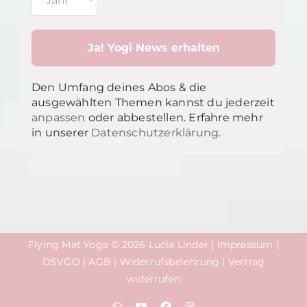
Den Umfang deines Abos & die
ausgewählten Themen kannst du jederzeit
anpassen
oder abbestellen. Erfahre mehr
in unsere
r
Datenschutzerklärung
.
Flying Mat Yoga © 2026 Lucia Linder |
Impressum
|
DSVGO
|
AGB
|
Widerrufsbelehrung
|
Vertrag
widerrufen
WhatsApp
YouTube
Facebook
Instagram