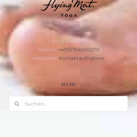
Flying Mat Yoga
Telefon:
+4915754010070
Webseite:
Kontaktaufnahme
SUCHE
Suche
nach: