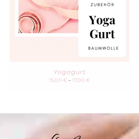
Yogagurt
15,00
€
–
17,00
€