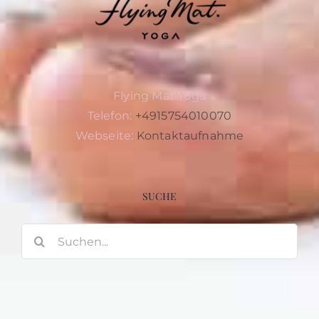
Flying Mat Yoga
Telefon:
+4915754010070
Webseite:
Kontaktaufnahme
SUCHE
Suche
nach: