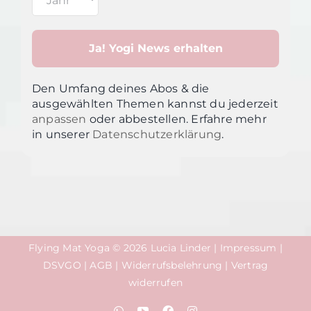
Den Umfang deines Abos & die
ausgewählten Themen kannst du jederzeit
anpassen
oder abbestellen. Erfahre mehr
in unsere
r
Datenschutzerklärung
.
Flying Mat Yoga © 2026 Lucia Linder |
Impressum
|
DSVGO
|
AGB
|
Widerrufsbelehrung
|
Vertrag
widerrufen
WhatsApp
YouTube
Facebook
Instagram