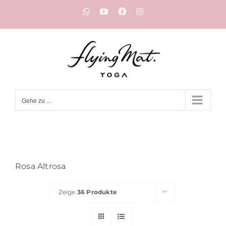
Zum
WhatsApp
YouTube
Facebook
Instagram
Inhalt
springen
Gehe zu ...
Rosa Altrosa
Zeige
36 Produkte