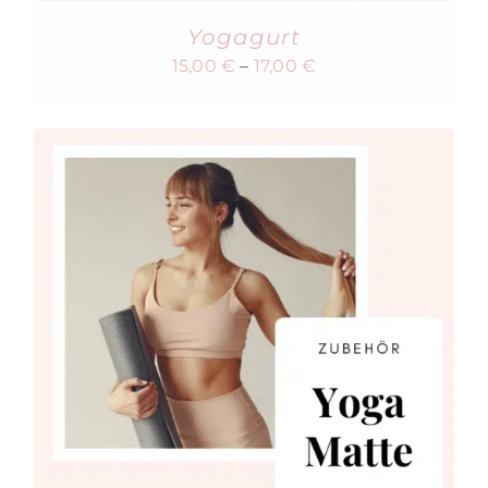
Yogagurt
15,00
€
–
17,00
€