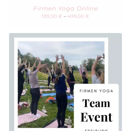
Firmen Yoga Online
109,00
€
–
499,00
€