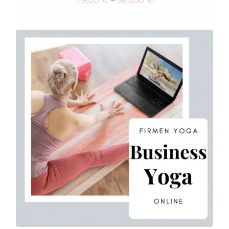
119,00
€
–
565,00
€