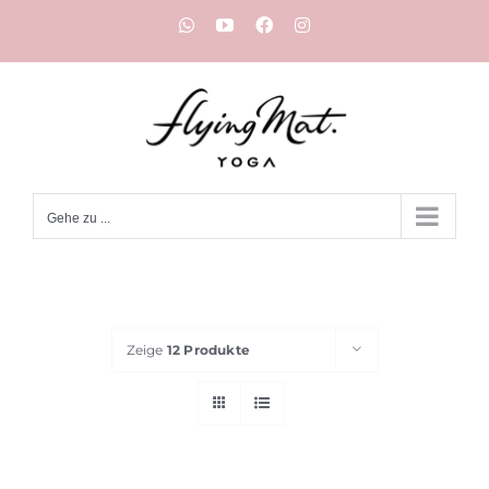
Zum
WhatsApp
YouTube
Facebook
Instagram
Inhalt
springen
Gehe zu ...
Zeige
12 Produkte