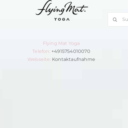
Suche
nach:
Flying Mat Yoga
Telefon:
+4915754010070
Webseite:
Kontaktaufnahme