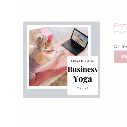
Fir
109,
Onlin
UN