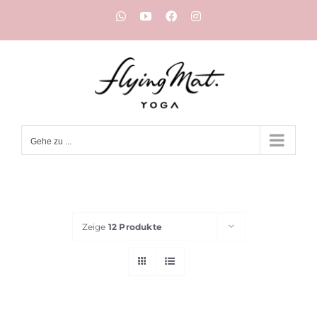
Zum
WhatsApp
YouTube
Facebook
Instagram
Inhalt
springen
Gehe zu ...
Zeige
12 Produkte