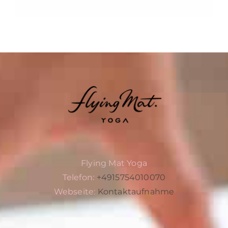
Flying Mat Yoga
Telefon:
+4915754010070
Webseite:
Kontaktaufnahme