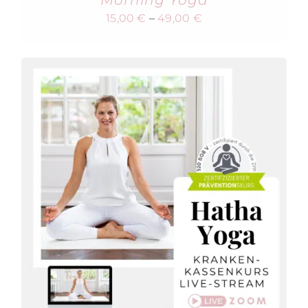
Morning Yoga
15,00
€
–
49,00
€