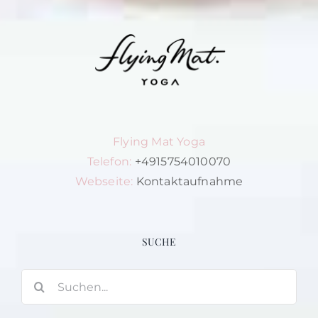
Flying Mat Yoga
Telefon:
+4915754010070
Webseite:
Kontaktaufnahme
SUCHE
Suche
nach: