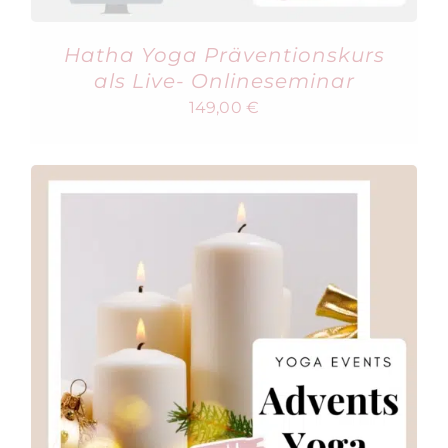
Hatha Yoga Präventionskurs
als Live- Onlineseminar
149,00
€