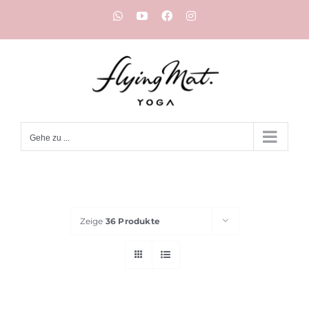
Zum
WhatsApp
YouTube
Facebook
Instagram
Inhalt
springen
Gehe zu ...
Zeige
36 Produkte