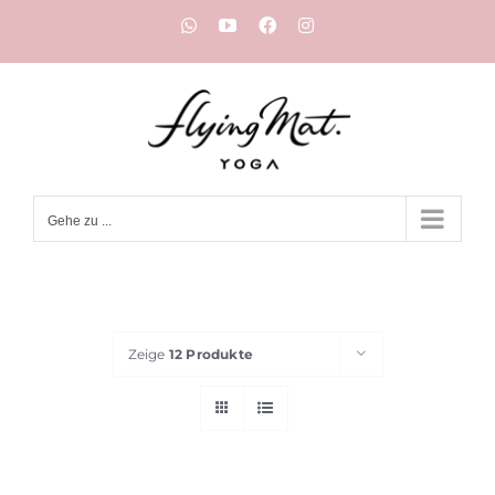
Zum
WhatsApp
YouTube
Facebook
Instagram
Inhalt
springen
Gehe zu ...
Zeige
12 Produkte