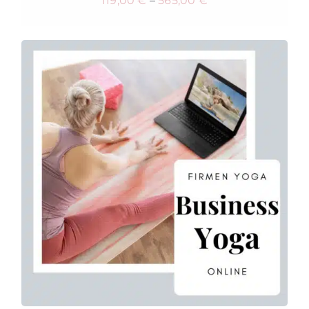
119,00
€
–
565,00
€