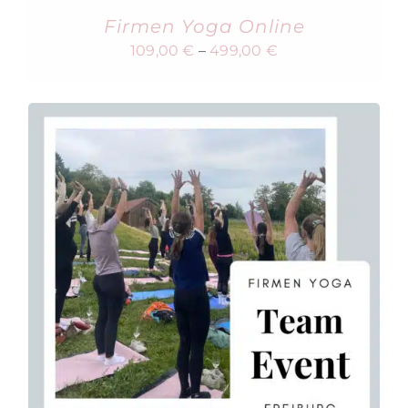
Firmen Yoga Online
109,00
€
–
499,00
€