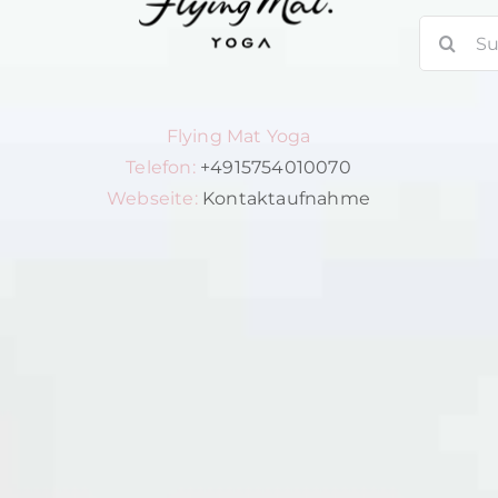
Suche
nach:
Flying Mat Yoga
Telefon:
+4915754010070
Webseite:
Kontaktaufnahme