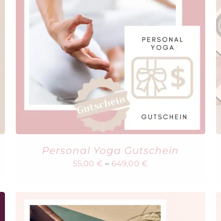
Personal Yoga Gutschein
55,00
€
–
649,00
€