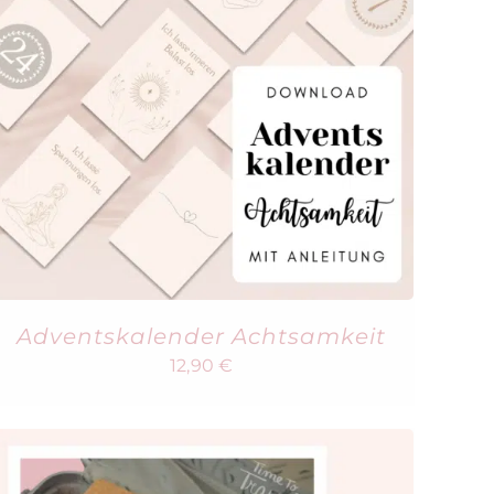
Adventskalender Achtsamkeit
12,90
€