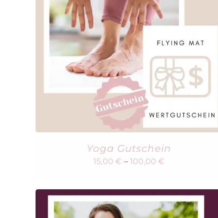
Yoga Gutschein
15,00
€
–
100,00
€