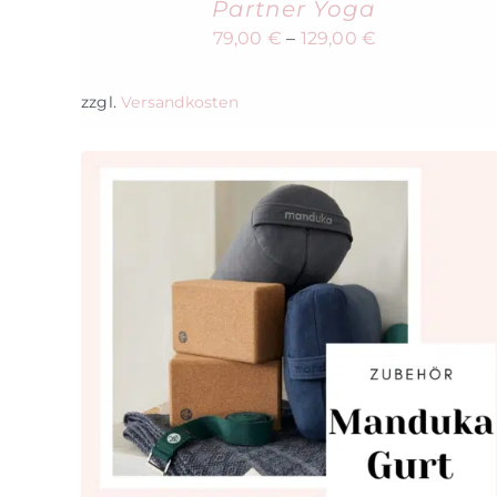
Partner Yoga
79,00
€
–
129,00
€
zzgl.
Versandkosten