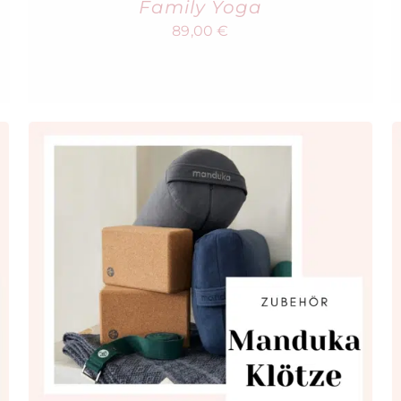
Family Yoga
89,00
€