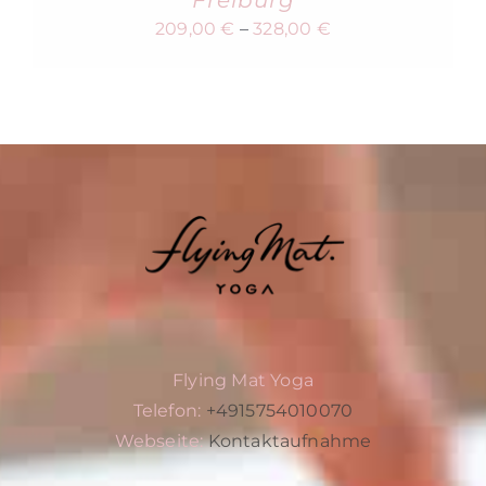
Freiburg
209,00
€
–
328,00
€
Flying Mat Yoga
Telefon:
+4915754010070
Webseite:
Kontaktaufnahme