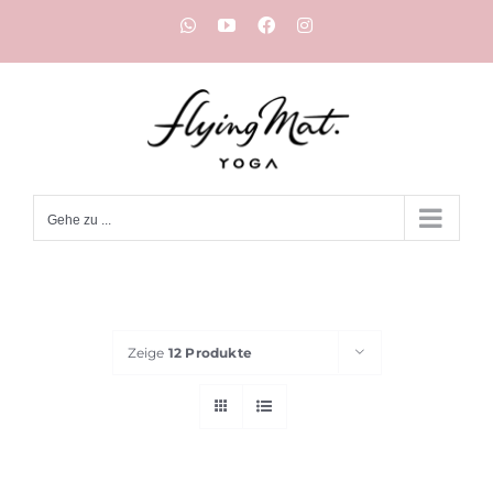
Zum
WhatsApp
YouTube
Facebook
Instagram
Inhalt
springen
Gehe zu ...
Zeige
12 Produkte