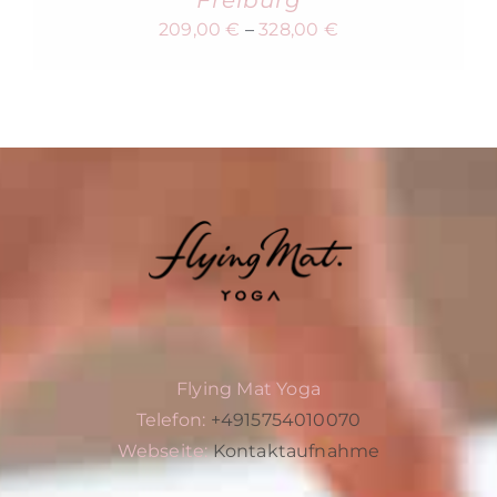
Freiburg
209,00
€
–
328,00
€
Flying Mat Yoga
Telefon:
+4915754010070
Webseite:
Kontaktaufnahme