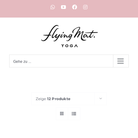
Zum
WhatsApp
YouTube
Facebook
Instagram
Inhalt
springen
Gehe zu ...
Zeige
12 Produkte