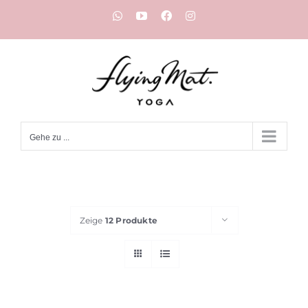
Zum
WhatsApp
YouTube
Facebook
Instagram
Inhalt
springen
Gehe zu ...
Zeige
12 Produkte