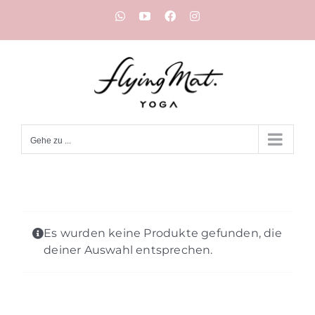
Zum
WhatsApp
YouTube
Facebook
Instagram
Inhalt
springen
Gehe zu ...
Es wurden keine Produkte gefunden, die
deiner Auswahl entsprechen.