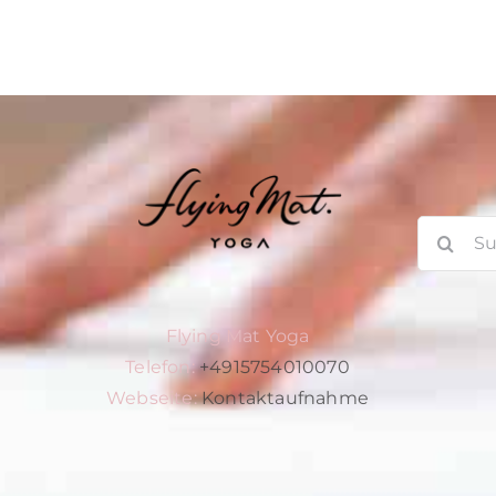
Suche
nach:
Flying Mat Yoga
Telefon:
+4915754010070
Webseite:
Kontaktaufnahme