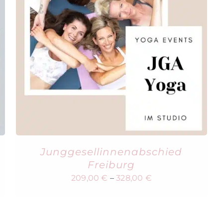
Junggesellinnenabschied
Freiburg
209,00
€
–
328,00
€