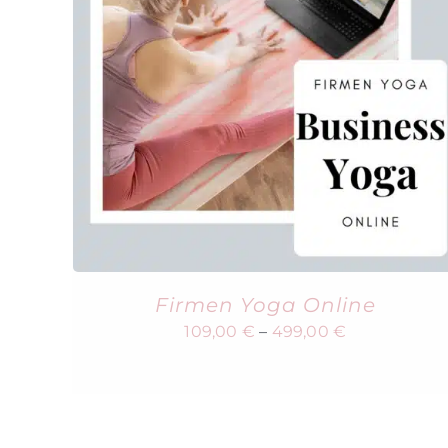
Firmen Yoga Online
109,00
€
–
499,00
€