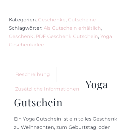
Gutschein
Menge
Kategorien:
Geschenke
,
Gutscheine
Schlagwörter:
Als Gutschein erhältlich
,
Geschenk
,
PDF Geschenk Gutschein
,
Yoga
Geschenkidee
Beschreibung
Yoga
Zusätzliche Informationen
Gutschein
Ein Yoga Gutschein ist ein tolles Geschenk
zu Weihnachten, zum Geburtstag, oder