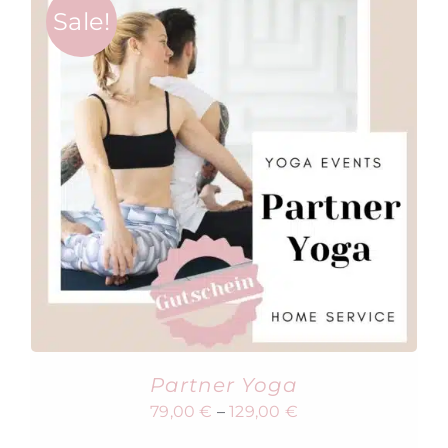
Sale!
Partner Yoga
79,00
€
–
129,00
€