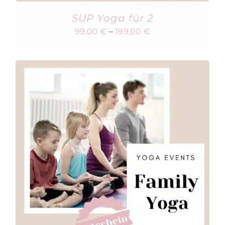
SUP Yoga für 2
99,00
€
–
199,00
€