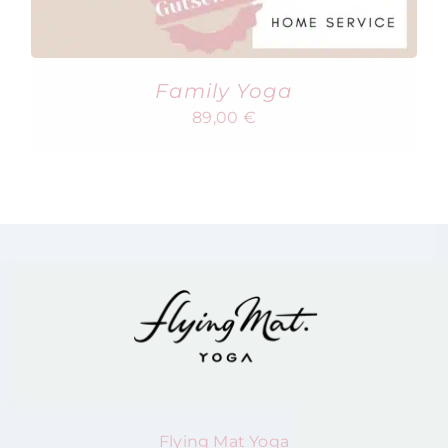
Family Yoga
89,00
€
Flying Mat Yoga