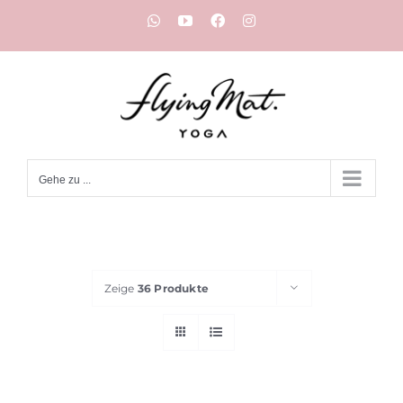
Zum
WhatsApp
YouTube
Facebook
Instagram
Inhalt
springen
Gehe zu ...
Zeige
36 Produkte